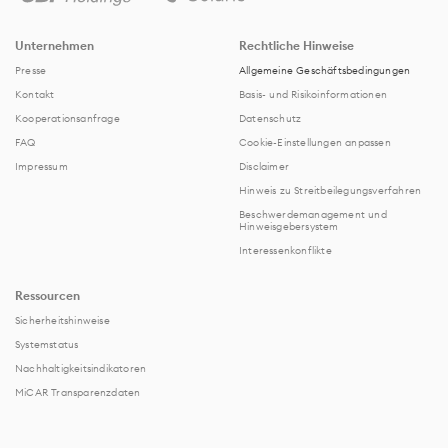
Unternehmen
Rechtliche Hinweise
Presse
Allgemeine Geschäftsbedingungen
Kontakt
Basis- und Risikoinformationen
Kooperationsanfrage
Datenschutz
FAQ
Cookie-Einstellungen anpassen
Impressum
Disclaimer
Hinweis zu Streitbeilegungsverfahren
Beschwerdemanagement und
Hinweisgebersystem
Interessenkonflikte
Ressourcen
Sicherheitshinweise
Systemstatus
Nachhaltigkeitsindikatoren
MiCAR Transparenzdaten